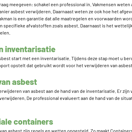
 graag meegeven: schakel een professional in. Vakmensen weten 
manier asbest verwijderen. Daarnaast weten ze ook hoe het afge
kman is een garantie dat alle maatregelen en voorwaarden wor
 specifieke afvalstoffen zoals asbest. Daarnaast is het wettelijk
kelen.
 inventarisatie
sbest start met een inventarisatie. Tijdens deze stap moet u be
pport opstelt dat gebruikt wordt voor het verwijderen van asbest
van asbest
erwijderen van asbest aan de hand van de inventarisatie. Er zijn 
erwijderen. De professional evalueert aan de hand van de situa
iale containers
van asbest zijn regels en wetten opgesteld. Zo maakt Containers