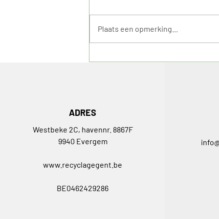
Plaats een opmerking...
Afvalverwerking in de
circulaire economie
ADRES
Westbeke 2C, havennr. 8867F
9940 Evergem
info
www.recyclagegent.be
BE0462429286