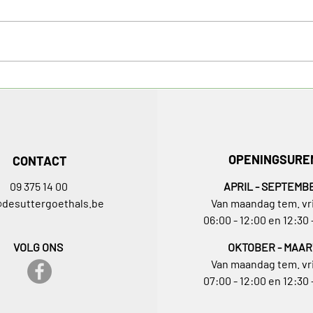
De Sutter - Goethals:
Al g
gecertifieerd
info
recyclagebedrijf uit Gent
MATI
OPENINGSURE
CONTACT
09 375 14 00
APRIL - SEPTEMB
@desuttergoethals.be
Van maandag tem. vr
06:00 - 12:00 en 12:30 
VOLG ONS
OKTOBER - MAAR
Van maandag tem. vr
07:00 - 12:00 en 12:30 