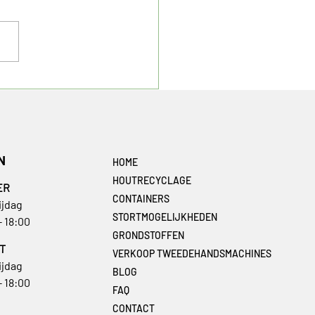
ehoord van Materialen
rmatiesysteem, kortweg
S?
N
HOME
HOUTRECYCLAGE
ER
CONTAINERS
ijdag
STORTMOGELIJKHEDEN
- 18:00
GRONDSTOFFEN
T
VERKOOP TWEEDEHANDSMACHINES
ijdag
BLOG
- 18:00
FAQ
CONTACT