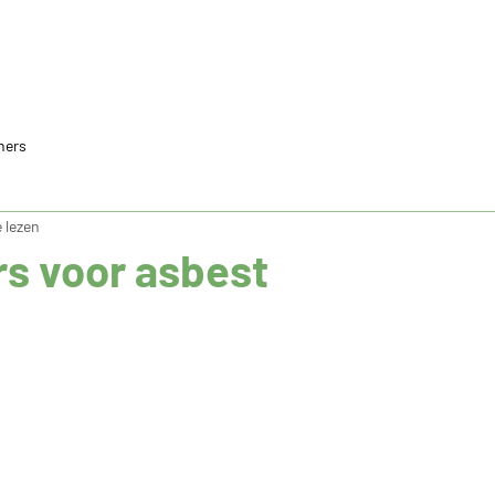
ners
 lezen
rs voor asbest