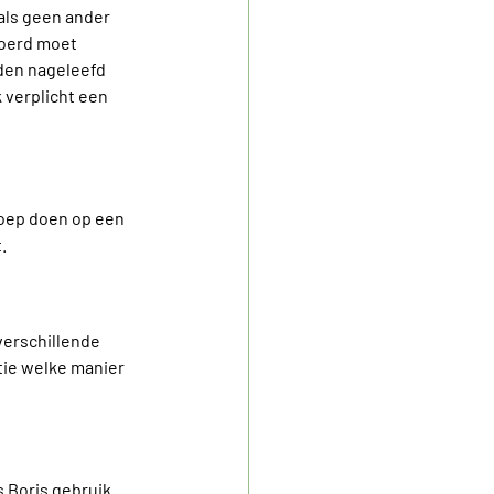
als geen ander 
voerd moet 
den nageleefd 
 verplicht een 
roep doen op een 
.
verschillende 
tie welke manier 
 Boris gebruik 