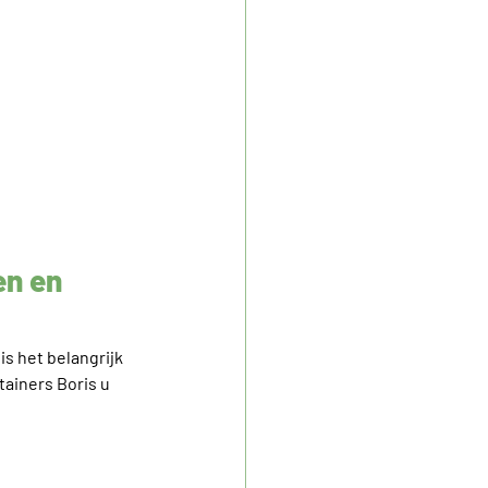
en en 
is het belangrijk 
ainers Boris u 