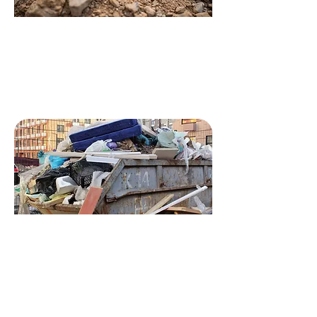
Grond/zavel en stenen
10 m3
Bestel je container
Gemengd bedrijfsafval/Grofvuil/
Bouw- en sloopafval
10 m3, 14 m3, 24m3, 30 m3
Bestel je container