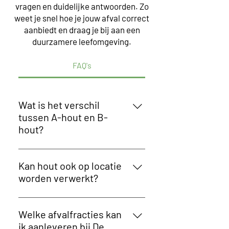
vragen en duidelijke antwoorden. Zo
weet je snel hoe je jouw afval correct
aanbiedt en draag je bij aan een
duurzamere leefomgeving.
FAQ's
Wat is het verschil
tussen A-hout en B-
hout?
A-hout is onbehandeld en
ongeverfd hout, ook wel gaaf hout
Kan hout ook op locatie
genoemd. B-hout omvat hout dat
worden verwerkt?
verlijmd, gelakt, geverfd of op een
Ja. De Sutter – Goethals kan
andere manier behandeld werd.
houtafval zowel verwerken op de
Omdat beide houtsoorten
Welke afvalfracties kan
site in Evergem als rechtstreeks
verschillende eigenschappen
ik aanleveren bij De