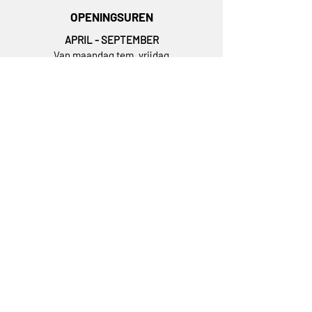
OPENINGSUREN
APRIL - SEPTEMBER
Van maandag tem. vrijdag
06:00 - 12:00 en 12:30 - 18:00
OKTOBER - MAART
Van maandag tem. vrijdag
07:00 - 12:00 en 12:30 - 18:00
ADRES
Westbeke 2C, havennr. 8867F
9940 Evergem